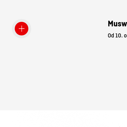
Musw
Od 10. o