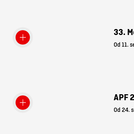
33. M
Od 11. 
APF 
Od 24. 