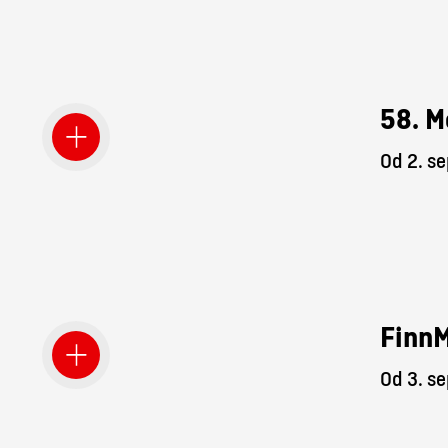
58. M
Od 2. s
Finn
Od 3. s