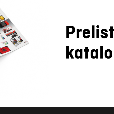
Prelis
katal