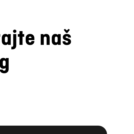
tajte naš
og