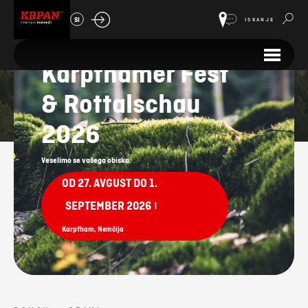
SI
ISKANJE
Karpfhamer Fest
Sejmi
& Rottalschau
2026
Veselimo se vašega obiska.
OD 27. AVGUST DO 1.
SEPTEMBER 2026
|
Karpfham, Nemčija