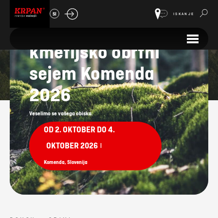
SI
ISKANJE
Jesenski
kmetijsko obrtni
Sejmi
sejem Komenda
2026
Veselimo se vašega obiska.
OD 2. OKTOBER DO 4.
OKTOBER 2026
|
Komenda, Slovenija