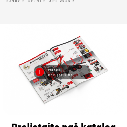
DOMOV >
SEJMI >
APF 2026 >
PRENESI
PDF (31.9 MB)