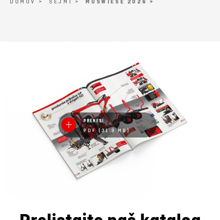
DOMOV >
SEJMI >
MUSWIESE 2026 >
PRENESI
PDF (31.9 MB)