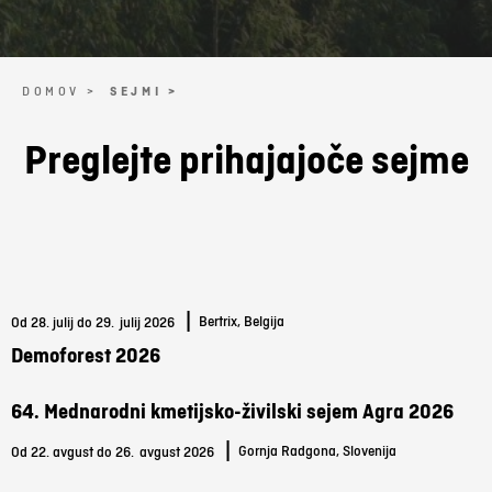
DOMOV >
SEJMI >
Preglejte prihajajoče sejme
|
Bertrix, Belgija
Od 28. julij do 29.
julij 2026
Demoforest 2026
64. Mednarodni kmetijsko-živilski sejem Agra 2026
|
Gornja Radgona, Slovenija
Od 22. avgust do 26.
avgust 2026