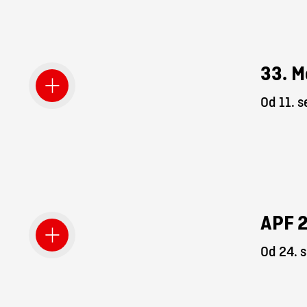
33. M
Od 11. 
APF 
Od 24. 