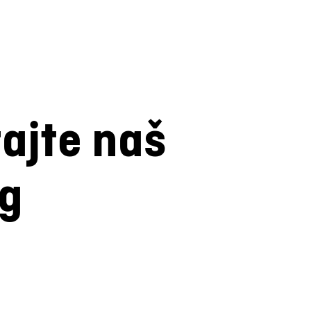
tajte naš
og