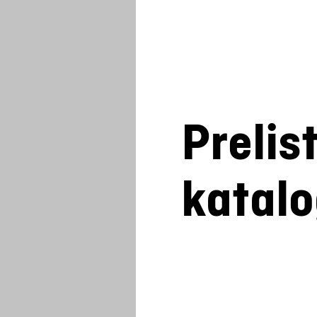
Prelis
katal