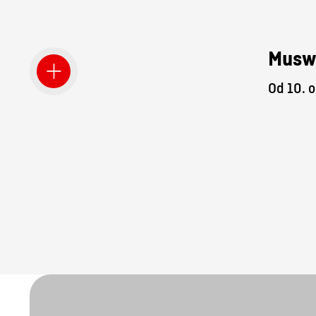
Musw
Od 10. o