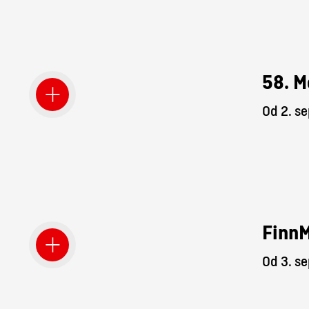
58. M
Od 2. s
Finn
Od 3. s