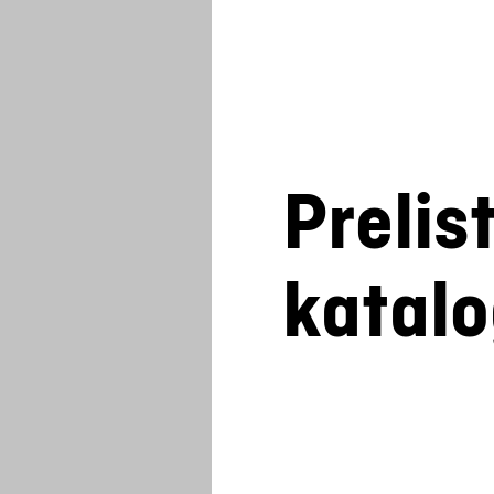
Prelis
katal