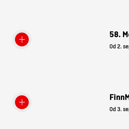
58. M
Od 2. s
Finn
Od 3. s