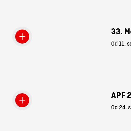
33. M
Od 11. 
APF 
Od 24. 