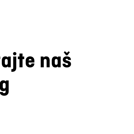
tajte naš
og