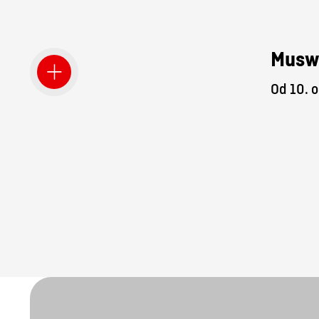
Musw
Od 10. o