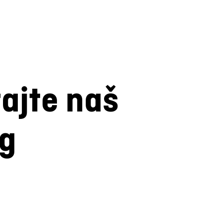
tajte naš
og