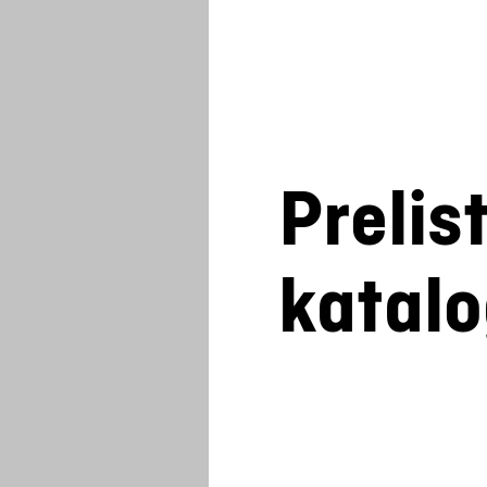
Prelis
katal