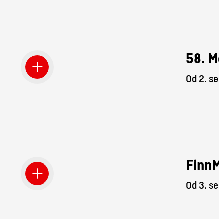
58. M
Od 2. s
Finn
Od 3. s