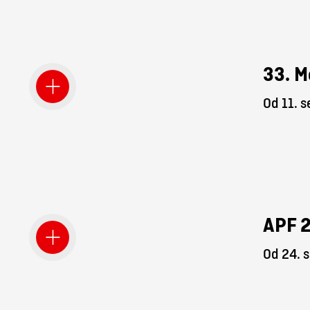
33. M
Od 11. 
APF 
Od 24. 