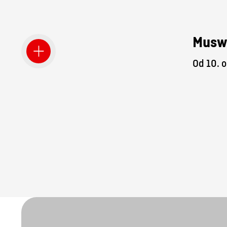
Musw
Od 10. o