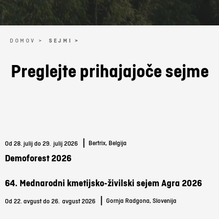
DOMOV >
SEJMI >
Preglejte prihajajoče sejme
|
Bertrix, Belgija
Od 28. julij do 29.
julij 2026
Demoforest 2026
64. Mednarodni kmetijsko-živilski sejem Agra 2026
|
Gornja Radgona, Slovenija
Od 22. avgust do 26.
avgust 2026