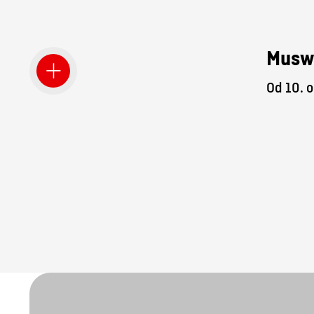
Musw
Od 10. o