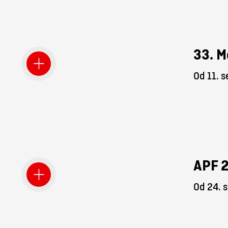
33. M
Od 11. 
APF 
Od 24. 