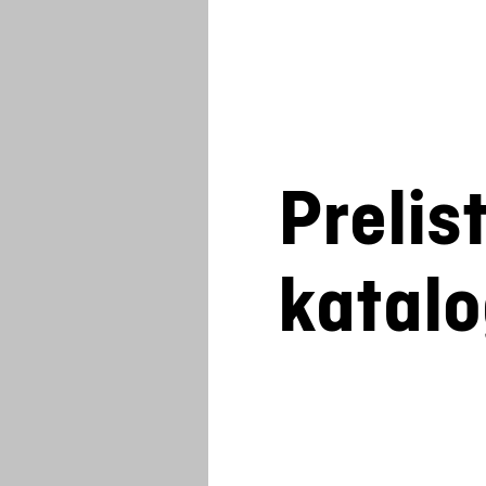
Prelis
katal