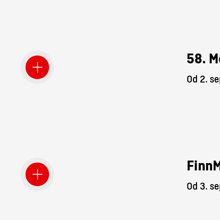
58. M
Od 2. s
Finn
Od 3. s