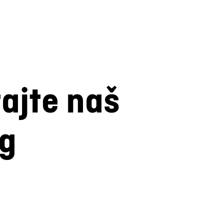
tajte naš
og