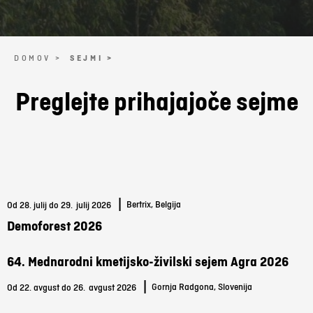
DOMOV >
SEJMI >
Preglejte prihajajoče sejme
|
Bertrix, Belgija
Od 28. julij do 29.
julij 2026
Demoforest 2026
64. Mednarodni kmetijsko-živilski sejem Agra 2026
|
Gornja Radgona, Slovenija
Od 22. avgust do 26.
avgust 2026