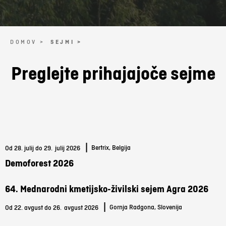
DOMOV >
SEJMI >
Preglejte prihajajoče sejme
|
Bertrix, Belgija
Od 28. julij do 29.
julij 2026
Demoforest 2026
64. Mednarodni kmetijsko-živilski sejem Agra 2026
|
Gornja Radgona, Slovenija
Od 22. avgust do 26.
avgust 2026