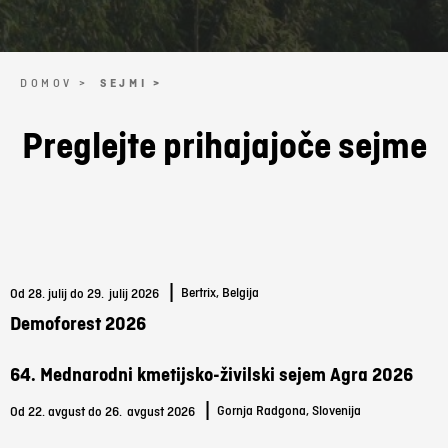
DOMOV >
SEJMI >
Preglejte prihajajoče sejme
|
Bertrix, Belgija
Od 28. julij do 29.
julij 2026
Demoforest 2026
64. Mednarodni kmetijsko-živilski sejem Agra 2026
|
Gornja Radgona, Slovenija
Od 22. avgust do 26.
avgust 2026