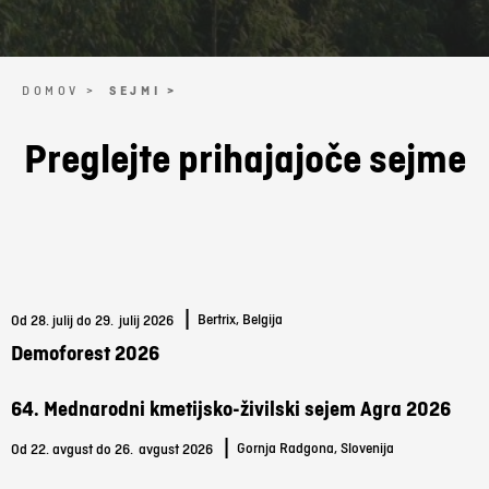
DOMOV >
SEJMI >
Preglejte prihajajoče sejme
|
Bertrix, Belgija
Od 28. julij do 29.
julij 2026
Demoforest 2026
64. Mednarodni kmetijsko-živilski sejem Agra 2026
|
Gornja Radgona, Slovenija
Od 22. avgust do 26.
avgust 2026