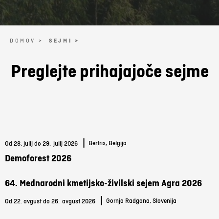
DOMOV >
SEJMI >
Preglejte prihajajoče sejme
|
Bertrix, Belgija
Od 28. julij do 29.
julij 2026
Demoforest 2026
64. Mednarodni kmetijsko-živilski sejem Agra 2026
|
Gornja Radgona, Slovenija
Od 22. avgust do 26.
avgust 2026