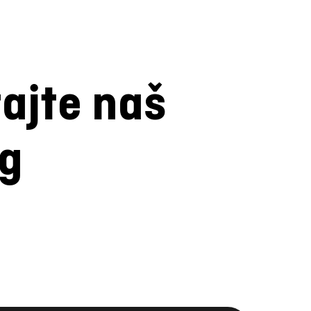
tajte naš
og