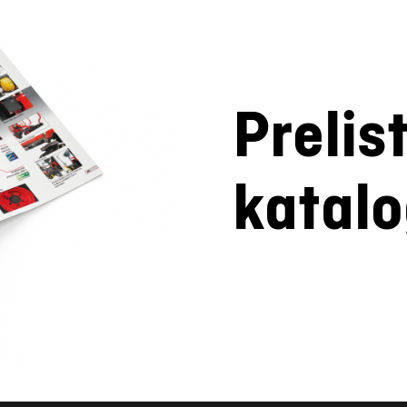
Prelis
katal