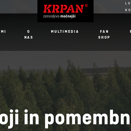
LO
K
JMI
O
MULTIMEDIA
FAN
NAS
SHOP
goji in pomembn