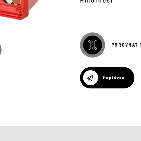
Hmotnost
POROVNAT 
Poptávka