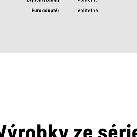
Euro adaptér
volitelné
Výrobky ze séri