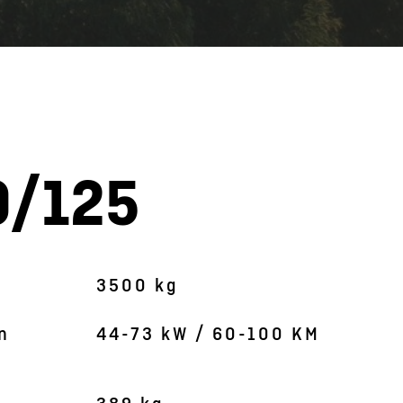
0/125
Obrázek je symbolický
3500 kg
n
44-73 kW / 60-100 KM