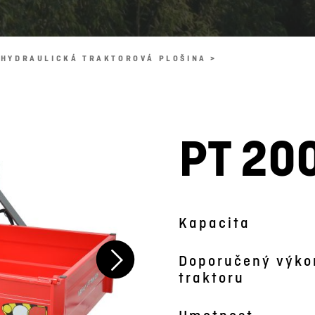
HYDRAULICKÁ TRAKTOROVÁ PLOŠINA >
PT 20
Obrázek je symbolický
Kapacita
Doporučený výko
traktoru