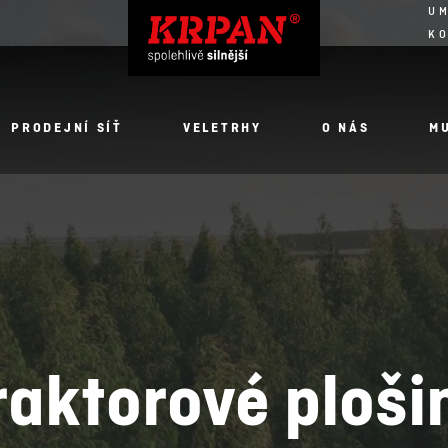
UM
K
PRODEJNÍ SÍŤ
VELETRHY
O NÁS
M
raktorové ploši