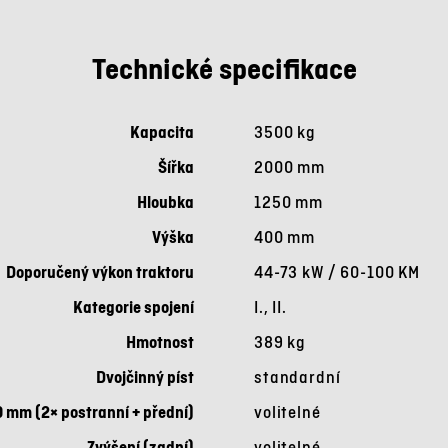
Technické specifikace
Kapacita
3500 kg
Šířka
2000 mm
Hloubka
1250 mm
Výška
400 mm
Doporučený výkon traktoru
44-73 kW / 60-100 KM
Kategorie spojení
I., II.
Hmotnost
389 kg
Dvojčinný píst
standardní
 mm (2× postranní + přední)
volitelné
Zvýšení (zadní)
volitelné