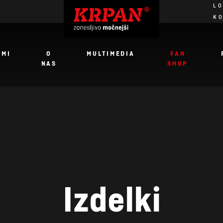
LO
K
JMI
O
MULTIMEDIA
FAN
NAS
SHOP
Izdelki