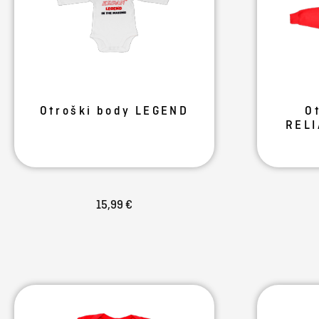
Otroški body LEGEND
O
REL
15,99 €