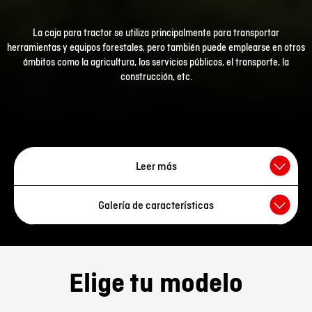
La caja para tractor se utiliza principalmente para transportar
herramientas y equipos forestales, pero también puede emplearse en otros
ámbitos como la agricultura, los servicios públicos, el transporte, la
construcción, etc.
Leer más
La caja para tractor proporciona
un lugar seguro y práctico
Galería de características
para guardar y transportar herramientas y otros accesorios
en
un tractor o vehículo similar. La caja con cerradura tiene una
capacidad de 400 litros
y un
estante interior instalado de
serie
, lo que permite una organización eficaz y la combinación
de zonas de almacenamiento para artículos de distintos
Elige tu modelo
tamaños. Para asegurar cargas más pesadas, también se
instalan anillas de amarre en el interior de la caja para sujetar
Dos
Cerradura
las correas de amarre.