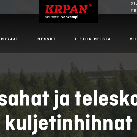
SI
YH
NMYYJÄT
MESSUT
TIETOA MEISTÄ
MU
isahat ja telesk
kuljetinhihnat