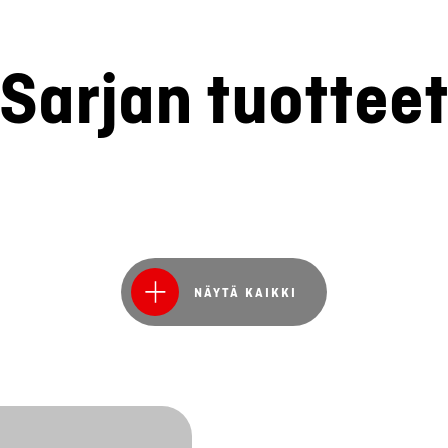
Sarjan tuottee
NÄYTÄ KAIKKI