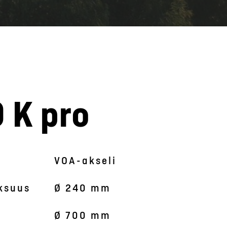
 K pro
Symbolinen kuva
VOA-akseli
ksuus
Ø 240 mm
Ø 700 mm