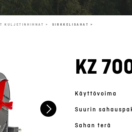
T KULJETINHIHNAT >
SIRKKELISAHAT >
KZ 700
Symbolinen kuva
Käyttövoima
Suurin sahauspa
Sahan terä