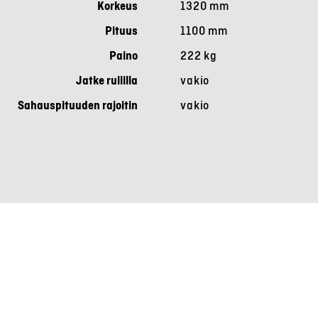
Korkeus
1320 mm
Pituus
1100 mm
Paino
222 kg
Jatke rullilla
vakio
Sahauspituuden rajoitin
vakio