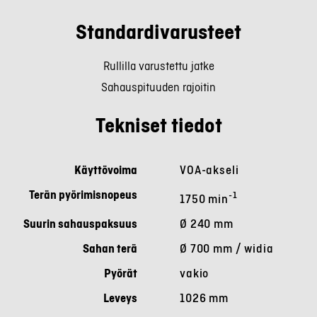
Standardivarusteet
Rullilla varustettu jatke
Sahauspituuden rajoitin
Tekniset tiedot
Käyttövoima
VOA-akseli
Terän pyörimisnopeus
-1
1750 min
Suurin sahauspaksuus
Ø 240 mm
Sahan terä
Ø 700 mm
/ widia
Pyörät
vakio
Leveys
1026 mm