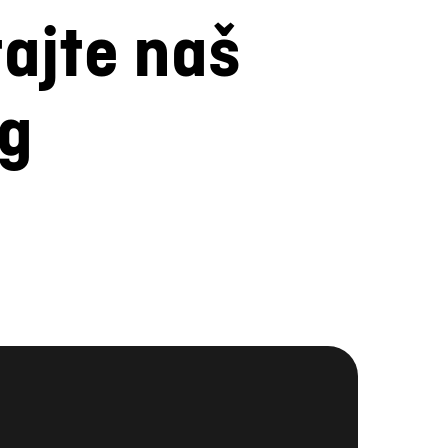
tajte naš
og