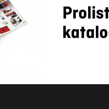
Prolis
katal