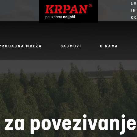
LO
IN
K
PRODAJNA MREŽA
SAJMOVI
O NAMA
j za povezivanje